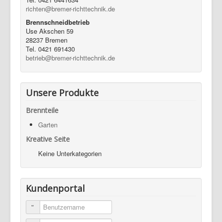
richten@bremer-richttechnik.de
Brennschneidbetrieb
Use Akschen 59
28237 Bremen
Tel. 0421 691430
betrieb@bremer-richttechnik.de
Captcha:
*
Unsere Produkte
Captcha:
*
Brennteile
Garten
E-Mail senden
Kreative Seite
Keine Unterkategorien
Kundenportal
Benutzername